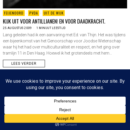
FEIJENOORD
·
PVDA
·
UIT DE WIJK
KIJK UIT VOOR ANTILLIANEN! EN VOOR DAADKRACHT.
25 AUGUSTUS 2009
1 MINUUT LEESTIJD
Lang geleden had ik een aanvaring met Ed. van Thijn. Het was tijdens
een bijeenkomst van het Genoorschap voor Joodse Wetenschap
waar hij het had over multiculturaliteit en respect, en het ging over
tramlijn 11 in Den Haag. Hoewel ik het grotendeels met hem…
LEES VERDER
Since 2003 © All Rights Reserved | Foto's Robbert Baruch tenzij anders vermeld
NIEUWSBRIEF
CONTACT
BOVEN