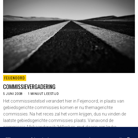
FEIJENOORD
COMMISSIEVERGADERING
5 JUNI 2008
1 MINUUT LEESTIJD
Het commissiestelsel verandert hier in Feijenoord; in plaats van
gebiedsgerichte commissies komen er nu themagerichte
commissies. Na het reces zal het vorm krijgen, dus nu vinden de
laatste gebiedsgerichte commissies plaats. Vanavond de
commissie Afrikaanderwijk/Hillesluis, met daarin een leuke
presentaties van een aantal jongeren…