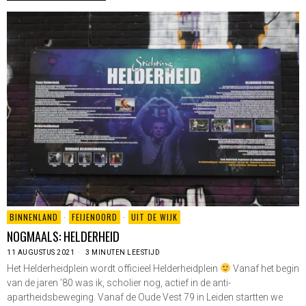
BINNENLAND
·
FEIJENOORD
·
UIT DE WIJK
NOGMAALS: HELDERHEID
11 AUGUSTUS 2021
3 MINUTEN LEESTIJD
Het Helderheidplein wordt officieel Helderheidplein
Vanaf het begin
van de jaren ’80 was ik, scholier nog, actief in de anti-
apartheidsbeweging. Vanaf de Oude Vest 79 in Leiden startten we