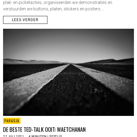
plak- en picketacties, organiseerden we demonstraties en
verstuurden we buttons, platen, stickers en posters:…
LEES VERDER
PARASJA
DE BESTE TED-TALK OOIT: WAETCHANAN
22 JULI 2021
4 MINUTEN LEESTIJD