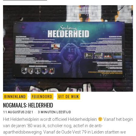
BINNENLAND
·
FEIJENOORD
·
UIT DE WIJK
NOGMAALS: HELDERHEID
11 AUGUSTUS 2021
3 MINUTEN LEESTIJD
Het Helderheidplein wordt officieel Helderheidplein
Vanaf het begin
van de jaren ’80 was ik, scholier nog, actief in de anti-
apartheidsbeweging. Vanaf de Oude Vest 79 in Leiden startten we