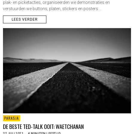
plak- en picketacties, organiseerden we demonstraties en
verstuurden we buttons, platen, stickers en posters:…
LEES VERDER
PARASJA
DE BESTE TED-TALK OOIT: WAETCHANAN
22 JULI 2021
4 MINUTEN LEESTIJD